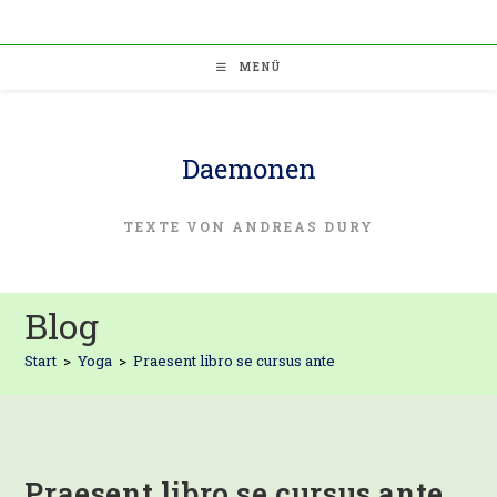
Zum
Inhalt
springen
MENÜ
Daemonen
TEXTE VON ANDREAS DURY
Blog
Start
>
Yoga
>
Praesent libro se cursus ante
Praesent libro se cursus ante