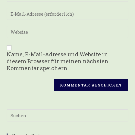
Namen
oder
Gib
Benutzernamen
deine
zum
E-
Kommentieren
Mail-
Gib
ein
Adresse
deine
zum
Website-
Kommentieren
URL
ein
ein
Name, E-Mail-Adresse und Website in
(optional)
diesem Browser für meinen nächsten
Kommentar speichern.
Pre
Es
to
clo
th