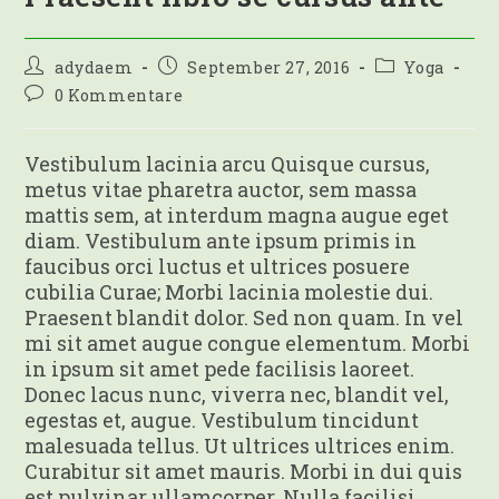
Beitrags-
Beitrag
Beitrags-
adydaem
September 27, 2016
Yoga
Autor:
veröffentlicht:
Kategorie:
Beitrags-
0 Kommentare
Kommentare:
Vestibulum lacinia arcu Quisque cursus,
metus vitae pharetra auctor, sem massa
mattis sem, at interdum magna augue eget
diam. Vestibulum ante ipsum primis in
faucibus orci luctus et ultrices posuere
cubilia Curae; Morbi lacinia molestie dui.
Praesent blandit dolor. Sed non quam. In vel
mi sit amet augue congue elementum. Morbi
in ipsum sit amet pede facilisis laoreet.
Donec lacus nunc, viverra nec, blandit vel,
egestas et, augue. Vestibulum tincidunt
malesuada tellus. Ut ultrices ultrices enim.
Curabitur sit amet mauris. Morbi in dui quis
est pulvinar ullamcorper. Nulla facilisi.